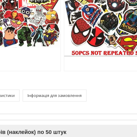
ристики
Інформація для замовлення
в (наклейок) по 50 штук