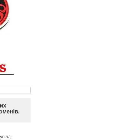
них
оменів.
півлі.