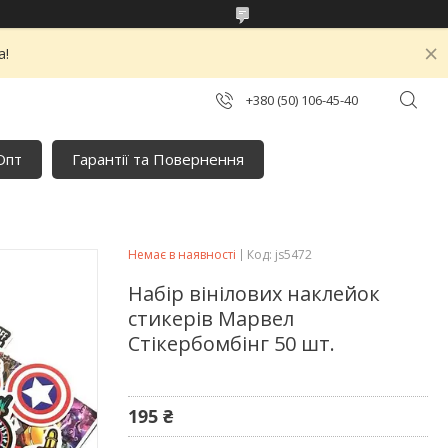
а!
+380 (50) 106-45-40
Опт
Гарантії та Повернення
Немає в наявності
Код:
js5472
Набір вінілових наклейок
стикерів Марвел
Стікербомбінг 50 шт.
195 ₴