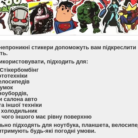
непроникні стикери допоможуть вам підкреслити
ть.
икористовувати, підходить для:
 Стікербомбінг
ототехніки
велосипедів
сумок
сноубордів,
и салона авто
та іншої техніки
а холодильник
 чого іншого має рівну поверхню
льно підходять для ноутбука, планшета, велосипе
итримують будь-які погодні умови.