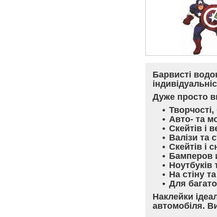
Барвисті водо
індивідуальніс
Дуже просто в
Творчості,
Авто- та м
Скейтів і 
Валізи та 
Скейтів і 
Бамперов 
Ноутбуків 
На стіну т
Для багато
Наклейки ідеа
автомобіля. В