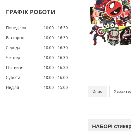
ГРАФІК РОБОТИ
Понеділок
10:00
16:30
Вівторок
10:00
16:30
Середа
10:00
16:30
Четвер
10:00
16:30
Пʼятниця
10:00
16:30
Субота
10:00
16:00
Неділя
10:00
15:00
Опис
Характе
НАБОРІ стикері