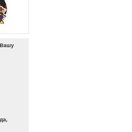
 Вашу
да,