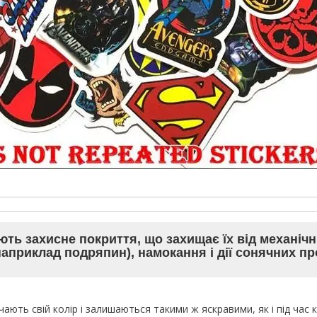
ють захисне покриття, що захищає їх від механіч
априклад подряпин), намокання і дії сонячних пр
ають свій колір і залишаються такими ж яскравими, як і під час ку