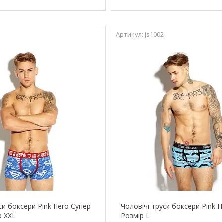
js1002
си боксери Pink Hero Супер
Чоловічі труси боксери Pink 
р XXL
Розмір L