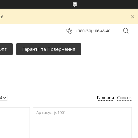
а!
+380 (50) 106-45-40
Опт
Гарантії та Повернення
Галерея
Список
js1001