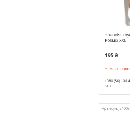
Чоловічі тру
Розмір XXL
195 ₴
Немає в наяв
+380 (50) 106-
МТС
js1003