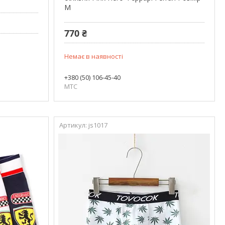
M
770 ₴
Немає в наявності
+380 (50) 106-45-40
МТС
js1017