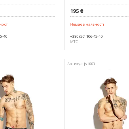
195 ₴
ності
Немає в наявності
45-40
+380 (50) 106-45-40
МТС
js1003