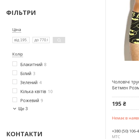
ФІЛЬТРИ
Ціна
Колір
Блакитний
8
Білий
3
Чоловічі тру
Зелений
4
Бетмен Розм
Кілька квітів
10
Рожевий
9
195 ₴
Ще 3
Немає в наяв
+380 (50) 106-
КОНТАКТИ
МТС