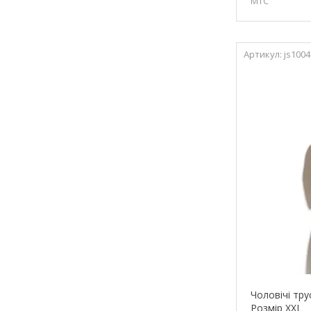
МТС
js1004
Чоловічі тру
Розмір XXL