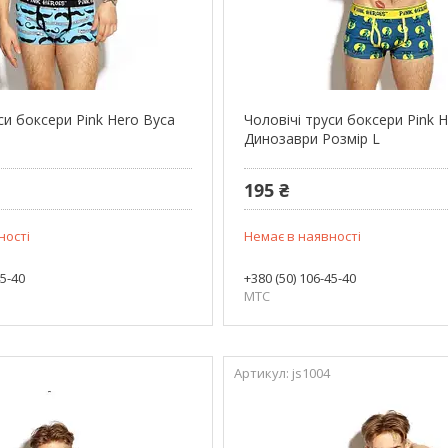
си боксери Pink Hero Вуса
Чоловічі труси боксери Pink 
Динозаври Розмір L
195 ₴
ності
Немає в наявності
45-40
+380 (50) 106-45-40
МТС
js1004