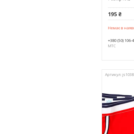
195 ₴
Немає в наяв
+380 (50) 106-
МТС
js1038