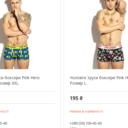
си боксери Pink Hero
Чоловічі труси боксери Pink 
озмір XXL
Розмір L
195 ₴
ності
Немає в наявності
45-40
+380 (50) 106-45-40