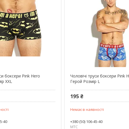
си боксери Pink Hero
Чоловічі труси боксери Pink 
ір XXL
Герой Розмір L
195 ₴
ності
Немає в наявності
45-40
+380 (50) 106-45-40
МТС