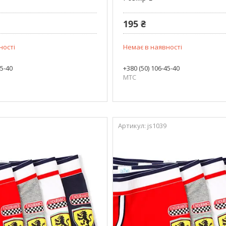
195 ₴
ності
Немає в наявності
45-40
+380 (50) 106-45-40
МТС
js1039