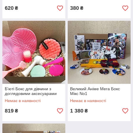
620
380
₴
₴
Б'юті Бокс для дівчини з
Великий Аніме Мега Бокс
доглядовими аксесуарами
Мікс No1
Немає в наявності
Немає в наявності
819
1 380
₴
₴