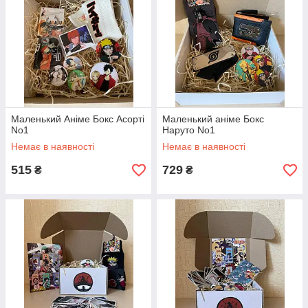
Маленький Аніме Бокс Асорті
Маленький аніме Бокс
No1
Наруто No1
Немає в наявності
Немає в наявності
515
729
₴
₴