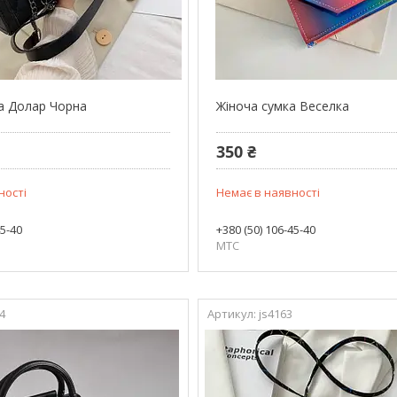
а Долар Чорна
Жіноча сумка Веселка
350 ₴
ності
Немає в наявності
45-40
+380 (50) 106-45-40
МТС
4
js4163