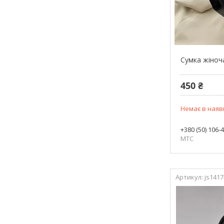
Сумка жіноч
450 ₴
Немає в наяв
+380 (50) 106-
МТС
js1417