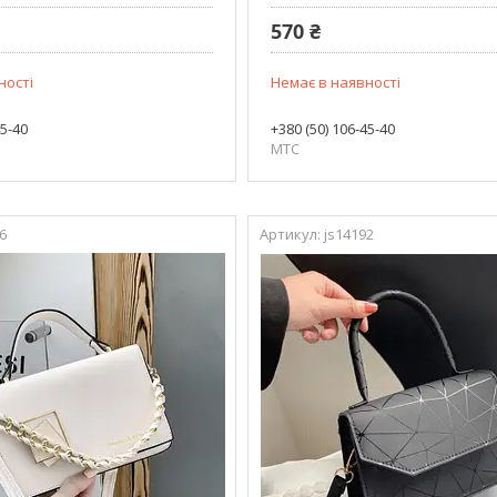
570 ₴
ності
Немає в наявності
45-40
+380 (50) 106-45-40
МТС
6
js14192