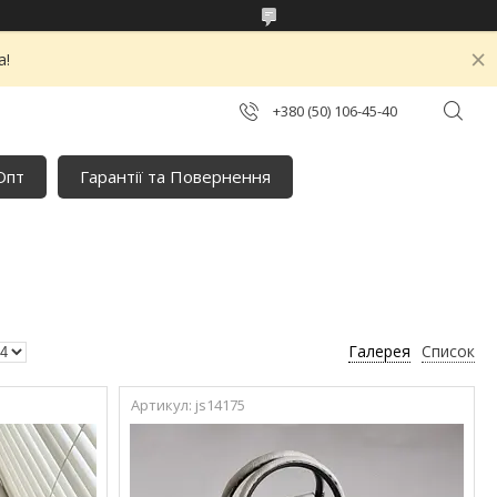
а!
+380 (50) 106-45-40
Опт
Гарантії та Повернення
Галерея
Список
js14175