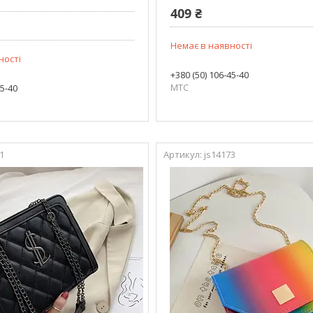
409 ₴
Немає в наявності
ності
+380 (50) 106-45-40
МТС
45-40
1
js14173