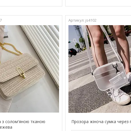
7
js4102
а з солом'яною тканою
Прозора жіноча сумка через 
Бежева