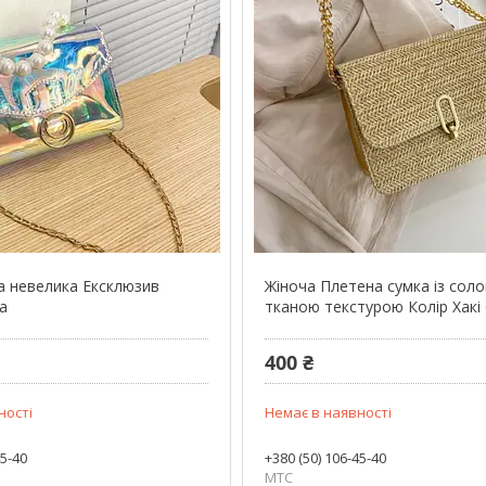
а невелика Ексклюзив
Жіноча Плетена сумка із сол
а
тканою текстурою Колір Хакі
400 ₴
ності
Немає в наявності
45-40
+380 (50) 106-45-40
МТС