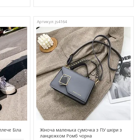
js4164
плече Біла
Жіноча маленька сумочка з ПУ шкіри з
ланцюжком Ромб чорна