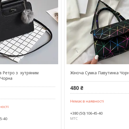
а Ретро з хутряним
Жіноча Сумка Павутинка Чор
 Чорна
480 ₴
Немає в наявності
ності
+380 (50) 106-45-40
МТС
45-40