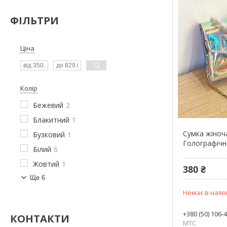
ФІЛЬТРИ
Ціна
Колір
Бежевий
2
Блакитний
1
Сумка жіноч
Бузковий
1
Голографічн
Білий
6
Жовтий
1
380 ₴
Ще 6
Немає в наяв
+380 (50) 106-
КОНТАКТИ
МТС