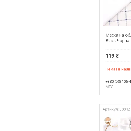
Маска на о
Black Чорна
119 ₴
Немає в наяв
+380 (50) 106-
МТС
50042