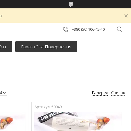
а!
+380 (50) 106-45-40
Опт
Гарантії та Повернення
Галерея
Список
50049