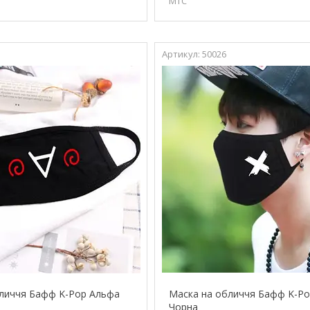
МТС
50026
личчя Бафф K-Pop Альфа
Маска на обличчя Бафф K-Pop
Чорна