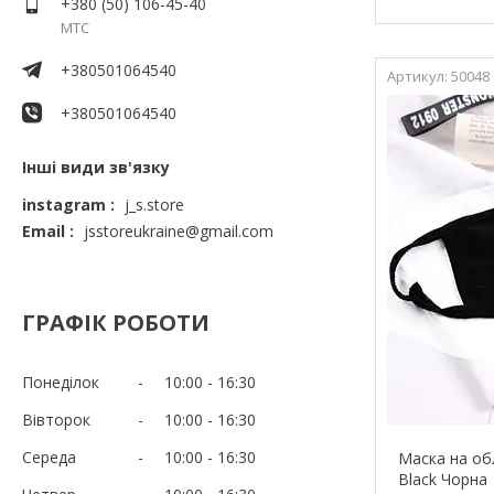
+380 (50) 106-45-40
МТС
+380501064540
50048
+380501064540
Інші види зв'язку
instagram
j_s.store
Email
jsstoreukraine@gmail.com
ГРАФІК РОБОТИ
Понеділок
10:00
16:30
Вівторок
10:00
16:30
Середа
10:00
16:30
Маска на об
Black Чорна