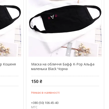
op Кошеня
Маска на обличчя Бафф K-Pop Альфа
маленька Black Чорна
150 ₴
Немає в наявності
+380 (50) 106-45-40
МТС