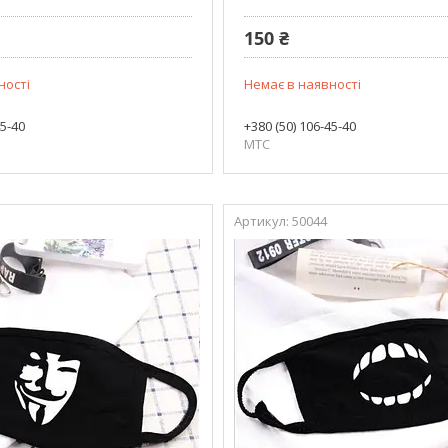
150 ₴
ності
Немає в наявності
45-40
+380 (50) 106-45-40
МТС
50044