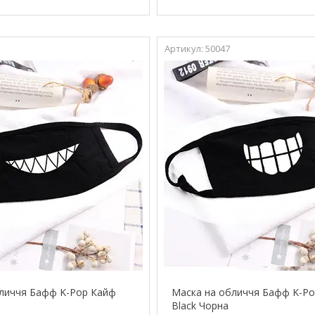
50047
личчя Бафф K-Pop Кайф
Маска на обличчя Бафф K-Po
Black Чорна