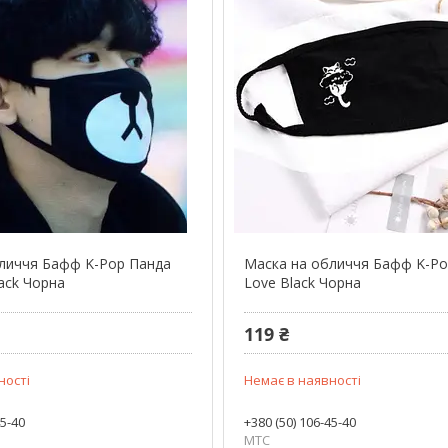
личчя Бафф K-Pop Панда
Маска на обличчя Бафф K-P
ack Чорна
Love Black Чорна
119 ₴
ності
Немає в наявності
45-40
+380 (50) 106-45-40
МТС