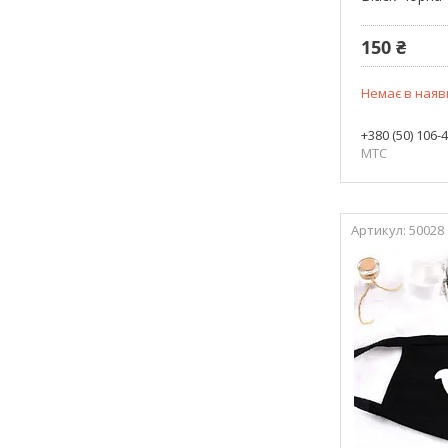
150 ₴
Немає в наяв
+380 (50) 106-
МТС
50028