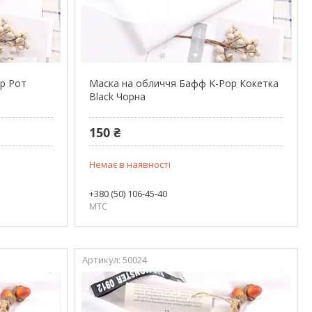
p Рот
Маска на обличчя Бафф K-Pop Кокетка
Black Чорна
150 ₴
Немає в наявності
+380 (50) 106-45-40
МТС
50024