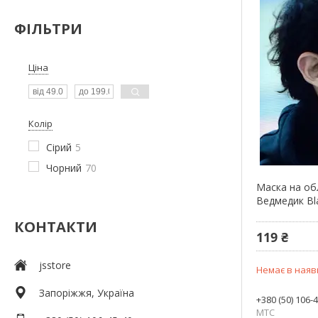
ФІЛЬТРИ
Ціна
Колір
Сірий
5
Чорний
70
Маска на об
Ведмедик Bl
КОНТАКТИ
119 ₴
jsstore
Немає в наяв
Запоріжжя, Україна
+380 (50) 106-
МТС