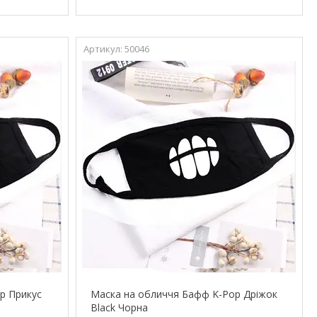
50046
p Прикус
Маска на обличчя Бафф K-Pop Дріжок
Black Чорна