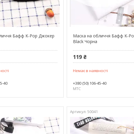
бличчя Бафф K-Pop Джокер
Маска на обличчя Бафф K-Po
Black Чорна
119 ₴
ності
Немає в наявності
45-40
+380 (50) 106-45-40
МТС
50041