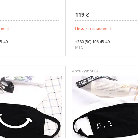
119 ₴
ності
Немає в наявності
45-40
+380 (50) 106-45-40
МТС
50021