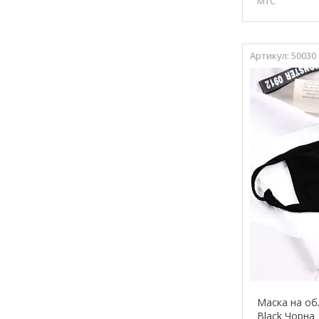
МТС
50030
Маска на об
Black Чорна