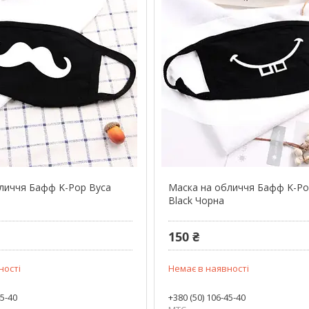
личчя Бафф K-Pop Вуса
Маска на обличчя Бафф K-Po
Black Чорна
150 ₴
ності
Немає в наявності
45-40
+380 (50) 106-45-40