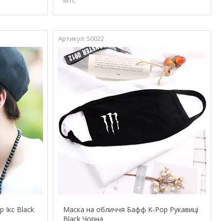
МТС
50022
 Ікс Black
Маска на обличчя Бафф K-Pop Рукавиці
Black Чорна