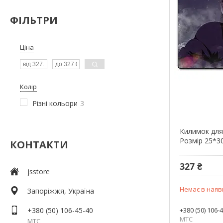
ФІЛЬТРИ
Ціна
Колір
Різні кольори
3
Килимок для
Розмір 25*3
КОНТАКТИ
327 ₴
jsstore
Немає в наяв
Запоріжжя, Україна
+380 (50) 106-45-40
+380 (50) 106-
МТС
МТС