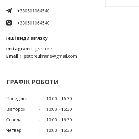
+380501064540
+380501064540
Інші види зв'язку
instagram
j_s.store
Email
jsstoreukraine@gmail.com
ГРАФІК РОБОТИ
Понеділок
10:00
16:30
Вівторок
10:00
16:30
Середа
10:00
16:30
Четвер
10:00
16:30