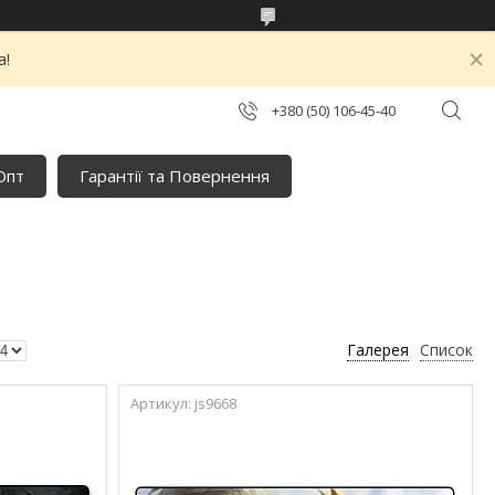
а!
+380 (50) 106-45-40
Опт
Гарантії та Повернення
Галерея
Список
js9668