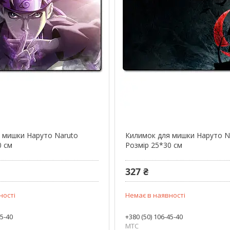
 мишки Наруто Naruto
Килимок для мишки Наруто N
0 см
Розмір 25*30 см
327 ₴
ності
Немає в наявності
45-40
+380 (50) 106-45-40
МТС