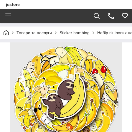
jsstore
Товари та послуги
Sticker bombing
Набір вінілових н