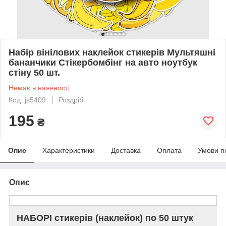
Набір вінілових наклейок стикерів Мультяшні
бананчики Стікербомбінг на авто ноутбук
стіну 50 шт.
Немає в наявності
Код: js5409
Роздріб
195
₴
Опис
Характеристики
Доставка
Оплата
Умови п
Опис
НАБОРІ стикерів (наклейок) по 50 штук