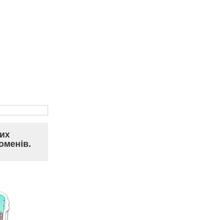
них
оменів.