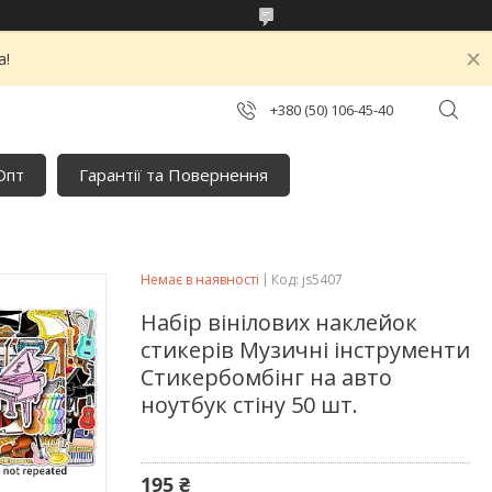
а!
+380 (50) 106-45-40
Опт
Гарантії та Повернення
Немає в наявності
Код:
js5407
Набір вінілових наклейок
стикерів Музичні інструменти
Стикербомбінг на авто
ноутбук стіну 50 шт.
195 ₴