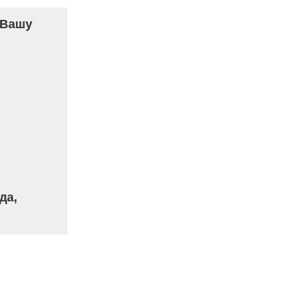
 Вашу
да,