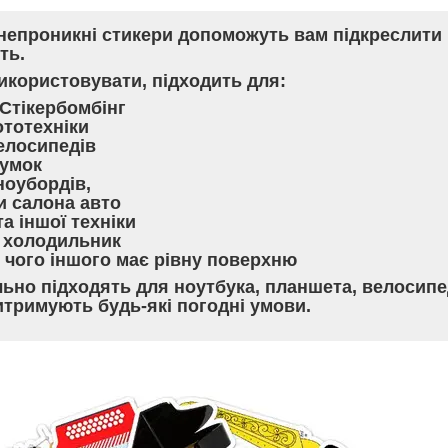
непроникні стикери допоможуть вам підкреслити
ть.
икористовувати, підходить для:
 Стікербомбінг
ототехніки
велосипедів
сумок
сноубордів,
и салона авто
та іншої техніки
а холодильник
 чого іншого має рівну поверхню
льно підходять для ноутбука, планшета, велосипе
итримують будь-які погодні умови.