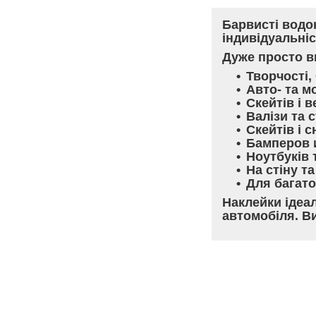
Барвисті водо
індивідуальніс
Дуже просто в
Творчості,
Авто- та м
Скейтів і 
Валізи та 
Скейтів і 
Бамперов 
Ноутбуків 
На стіну т
Для багато
Наклейки ідеа
автомобіля. В