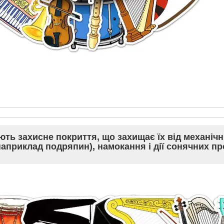
ють захисне покриття, що захищає їх від механіч
априклад подряпин), намокання і дії сонячних пр