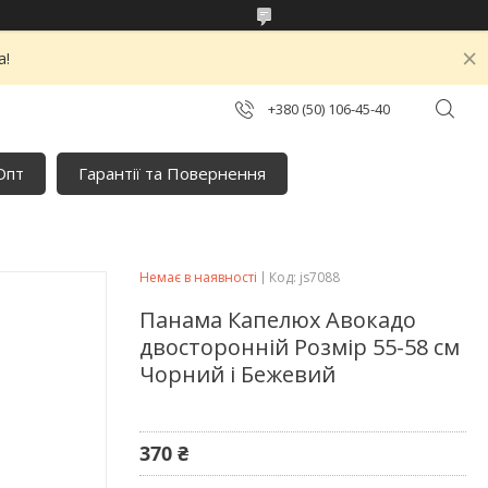
а!
+380 (50) 106-45-40
Опт
Гарантії та Повернення
Немає в наявності
Код:
js7088
Панама Капелюх Авокадо
двосторонній Розмір 55-58 см
Чорний і Бежевий
370 ₴