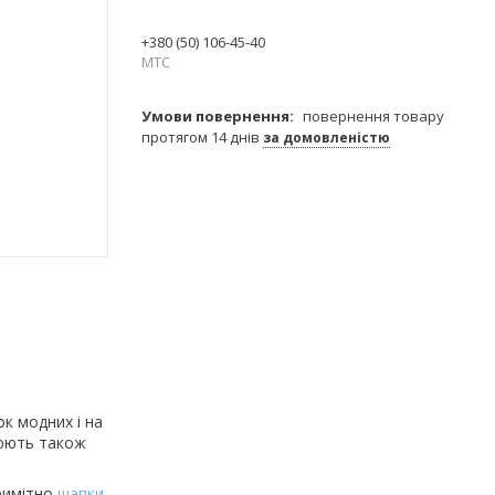
+380 (50) 106-45-40
МТС
повернення товару
протягом 14 днів
за домовленістю
к модних і на
нюють також
примітно
шапки