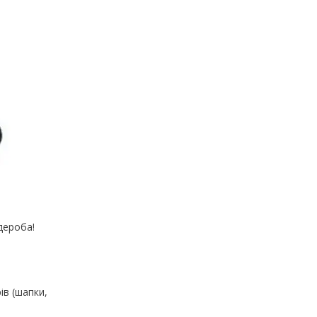
дероба!
ів (шапки,