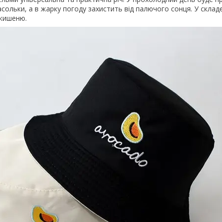
сольки, а в жарку погоду захистить від палючого сонця. У склад
 кишеню.