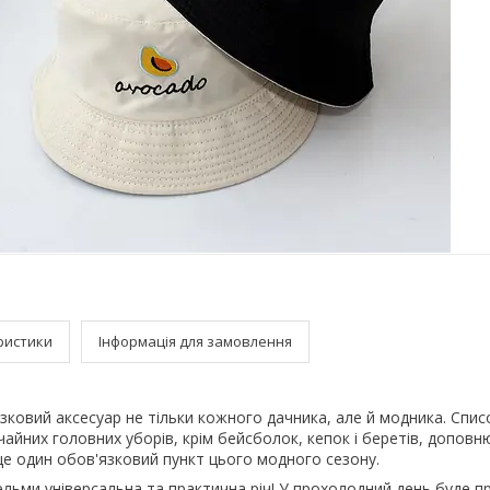
ристики
Інформація для замовлення
ковий аксесуар не тільки кожного дачника, але й модника. Списо
айних головних уборів, крім бейсболок, кепок і беретів, допов
е один обов'язковий пункт цього модного сезону.
ельми універсальна та практична річ! У прохолодний день буде 