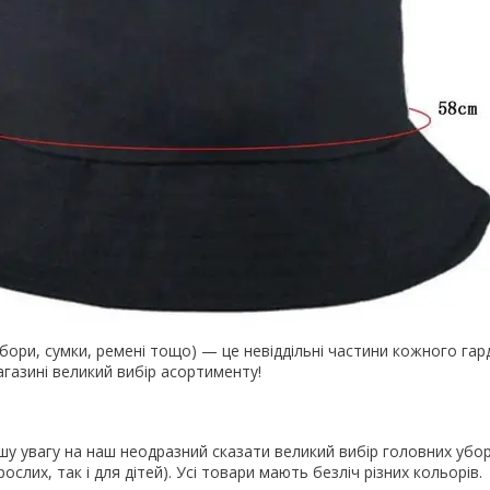
убори, сумки, ремені тощо) — це невіддільні частини кожного гар
газині великий вибір асортименту!
шу увагу на наш неодразний сказати великий вибір головних убор
слих, так і для дітей). Усі товари мають безліч різних кольорів.