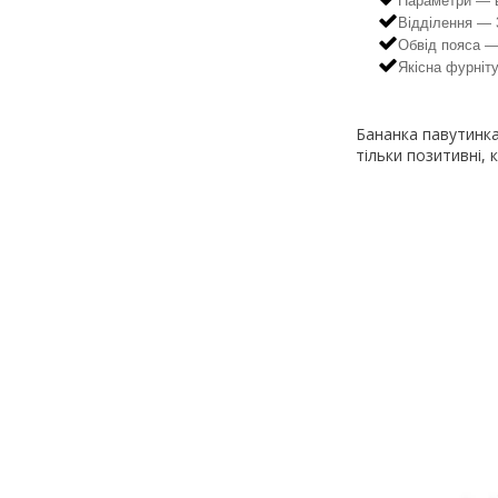
Параметри — в
Відділення —
Обвід пояса —
Якісна фурніту
Бананка павутинка 
тільки позитивні, 