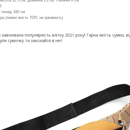
исота 12.5 см, довжина 23 см, глибина 8 см
 3
 понад 100 см
ра (замки якість ТОП, не іржавіють)
завоювала популярність влітку 2021 року! Гарна якість сумки, ві
купи сумочку та закохайся в неї!