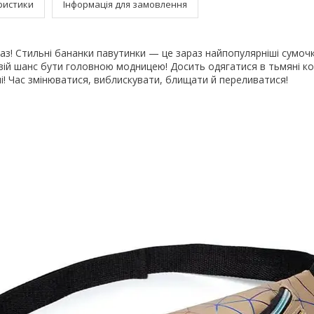
ристики
Інформація для замовлення
раз! Стильні бананки павутинки — це зараз найпопулярніші сумоч
свій шанс бути головною модницею! Досить одягатися в тьмяні к
і! Час змінюватися, виблискувати, блищати й переливатися!