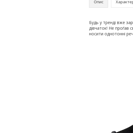
Опис
Характе
Будь у тренді вже за
дівчаток! Не проґав 
носити однотонні реч