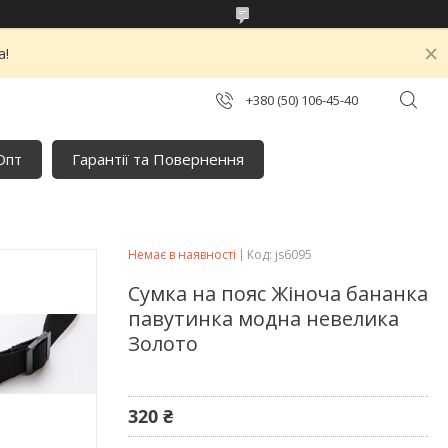
а!
+380 (50) 106-45-40
Опт
Гарантії та Повернення
Немає в наявності
Код:
js6095
Сумка на пояс Жіноча бананка
павутинка модна невелика
Золото
320 ₴