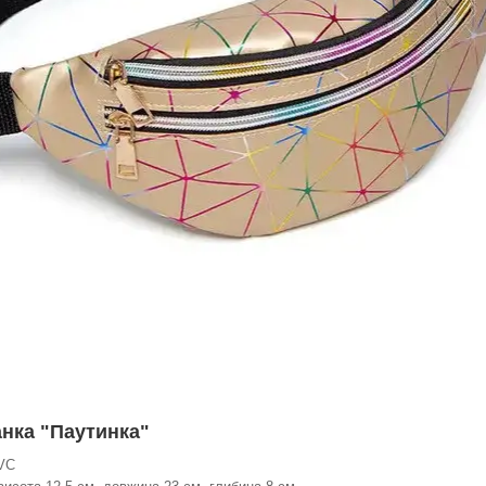
анка "Паутинка"
VC