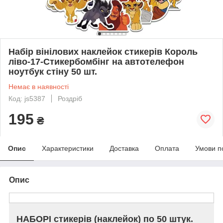
Набір вінілових наклейок стикерів Король
ліво-17-Стикербомбінг на автотелефон
ноутбук стіну 50 шт.
Немає в наявності
Код: js5387
Роздріб
195
₴
Опис
Характеристики
Доставка
Оплата
Умови п
Опис
НАБОРІ стикерів (наклейок) по 50 штук.