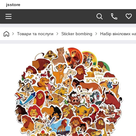
jsstore
Товари та послуги
Sticker bombing
Набір вінілових н