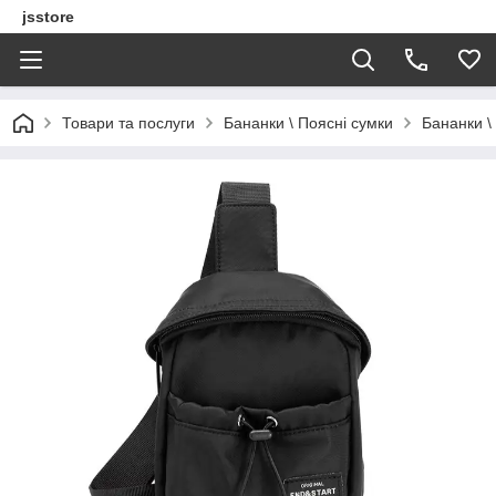
jsstore
Товари та послуги
Бананки \ Поясні сумки
Бананки \