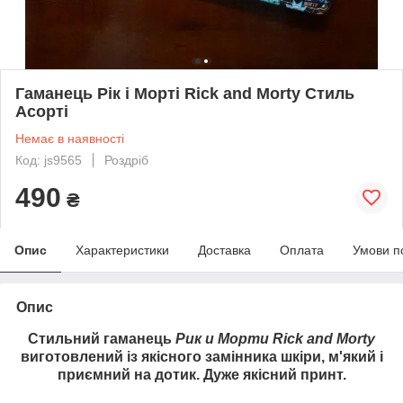
Гаманець Рік і Морті Rick and Morty Стиль
Асорті
Немає в наявності
Код: js9565
Роздріб
490
₴
Опис
Характеристики
Доставка
Оплата
Умови п
Опис
Стильний гаманець
Рик и Морти Rick and Morty
виготовлений із якісного замінника шкіри, м'який і
приємний на дотик. Дуже якісний принт.