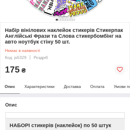
Набір вінілових наклейок стикерів Стикерпак
Англійські Фрази та Слова стикербомбінг на
авто ноутбук стіну 50 шт.
Немає в наявності
Код: js5329
Роздріб
175
₴
Опис
Характеристики
Доставка
Оплата
Умови п
Опис
НАБОРІ стикерів (наклейок) по 50 штук