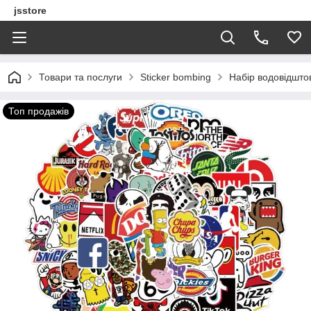
jsstore
Товари та послуги
Sticker bombing
Набір водовідштов
Топ продажів