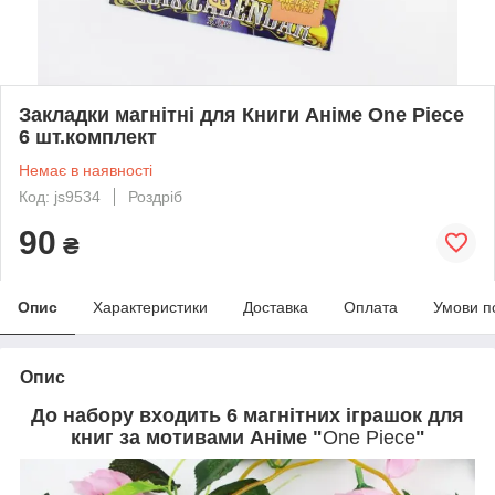
Закладки магнітні для Книги Аніме One Piece
6 шт.комплект
Немає в наявності
Код: js9534
Роздріб
90
₴
Опис
Характеристики
Доставка
Оплата
Умови п
Опис
До набору входить 6 магнітних іграшок для
книг за мотивами Аніме "
One Piece
"