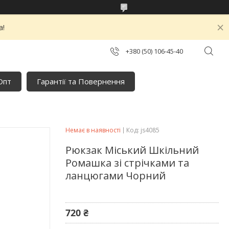
а!
+380 (50) 106-45-40
Опт
Гарантії та Повернення
Немає в наявності
Код:
js4085
Рюкзак Міський Шкільний
Ромашка зі стрічками та
ланцюгами Чорний
720 ₴