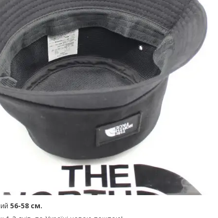
ний
56-58 см.