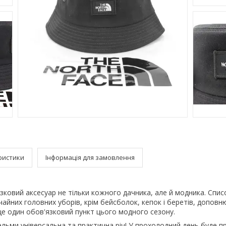
ристики
Інформація для замовлення
ковий аксесуар не тільки кожного дачника, але й модника. Списо
айних головних уборів, крім бейсболок, кепок і беретів, допов
е один обов'язковий пункт цього модного сезону.
ельми універсальна та практична річ! У прохолодний день буде 