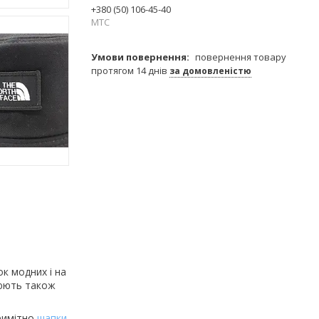
+380 (50) 106-45-40
МТС
повернення товару
протягом 14 днів
за домовленістю
к модних і на
нюють також
примітно
шапки