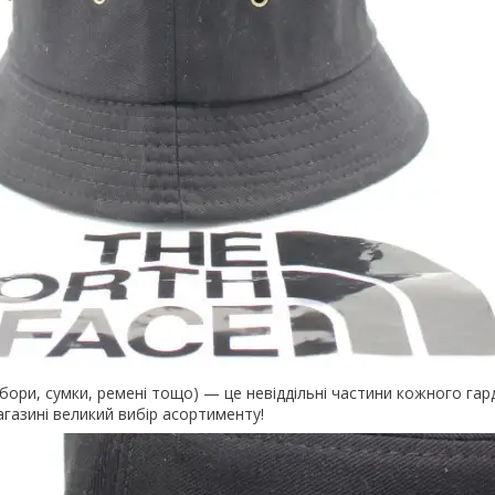
убори, сумки, ремені тощо) — це невіддільні частини кожного гар
газині великий вибір асортименту!