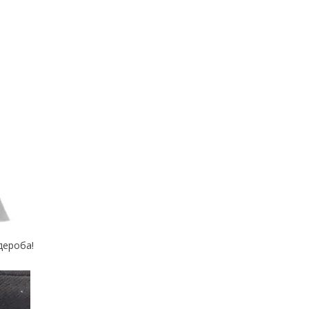
дероба!