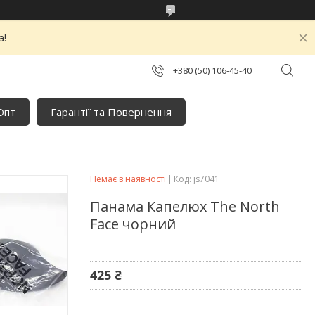
а!
+380 (50) 106-45-40
Опт
Гарантії та Повернення
Немає в наявності
Код:
js7041
Панама Капелюх The North
Face чорний
425 ₴