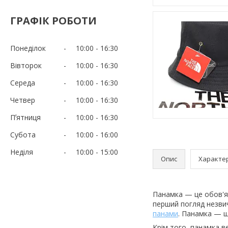
ГРАФІК РОБОТИ
Понеділок
10:00
16:30
Вівторок
10:00
16:30
Середа
10:00
16:30
Четвер
10:00
16:30
Пʼятниця
10:00
16:30
Субота
10:00
16:00
Неділя
10:00
15:00
Опис
Характе
Панамка — це обов'яз
перший погляд незвич
панами
. Панамка — щ
Крім того, панамка в