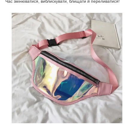
Час змінюватися, виблискувати, блищати й переливатися!