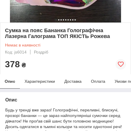
Сумка на пояс Бананка Голографічна
Лазерна Галограма ТОП ЯКІСТЬ Рожева
Немає в наявності
Код: js6014
Роздріб
378
₴
Опис
Характеристики
Доставка
Оплата
Умови п
Опис
Будь у тренді вже зараз! Голографічні, переливні, блискучі,
прозорі бананки — це зараз найпопулярніші сумочки серед
дівчаток! Не проґав свій шанс бути головною модницею!
Досить одягатися в тьмяні кольори та носити однотонні речі!