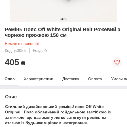
Ремінь Пояс Off White Original Belt Рожевий з
чорною пряжкою 150 см
Немає в наявності
Код: js3055
Роздріб
405
₴
Опис
Характеристики
Доставка
Оплата
Умови п
Опис
Стильний дизайнерський ремінь/ пояс Off White
Original . Пояс обладнаний гойдальною застібкою із
затяжкою, що дає змогу легко затягнути ремінь на
стегнах із будь-яким рівнем натягування.