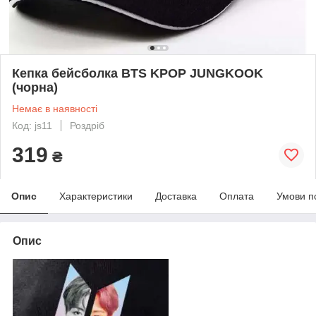
Кепка бейсболка BTS KPOP JUNGKOOK
(чорна)
Немає в наявності
Код: js11
Роздріб
319
₴
Опис
Характеристики
Доставка
Оплата
Умови п
Опис